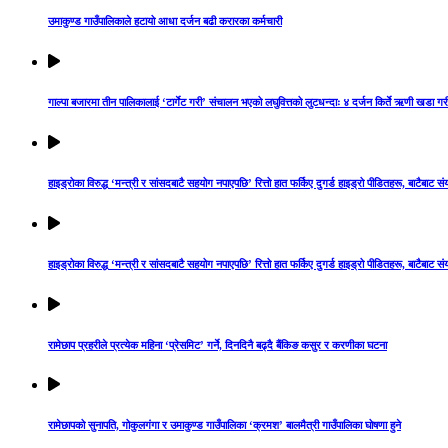
उमाकुण्ड गाउँपालिकाले हटायो आधा दर्जन बढी करारका कर्मचारी
गाल्पा बजारमा तीन पालिकालाई ‘टार्गेट गरी’ संचालन भएको लघुवित्तको लुटधन्दाः ४ दर्जन किर्ते ऋणी खडा
हाइड्रोका विरुद्ध ‘मन्त्री र सांसदबाटै सहयोग नपाएपछि’ रित्तो हात फर्किए दुगर्ड हाइड्रो पीडितहरू, बाटैबाट स
हाइड्रोका विरुद्ध ‘मन्त्री र सांसदबाटै सहयोग नपाएपछि’ रित्तो हात फर्किए दुगर्ड हाइड्रो पीडितहरू, बाटैबाट स
रामेछाप प्रहरीले प्रत्येक महिना ‘प्रेसमिट’ गर्ने, दिनदिनै बढ्दै बैंकिङ कसुर र करणीका घटना
रामेछापको सुनापति, गोकुलगंगा र उमाकुण्ड गाउँपालिका ‘क्रमश’ बालमैत्री गाउँपालिका घोषणा हुने