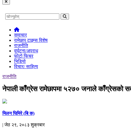
समाचार
रामेछाप टाइम्स विशेष
राजनीति
दुर्घटना/अपराध
फोटो फिचर
भिडियो
विचार/ साहित्य
राजनीति
नेपाली काँग्रेस रामेछापमा ५२७० जनाले काँग्रेसको 
मिलन घिमिरे (बि क)
| जेठ २९, २०८३ शुक्रबार