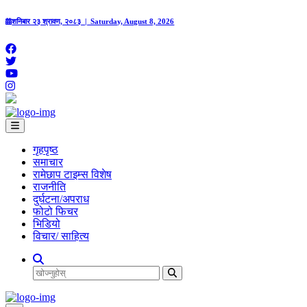
शनिबार २३ श्रावण, २०८३ | Saturday, August 8, 2026
गृहपृष्‍ठ
समाचार
रामेछाप टाइम्स विशेष
राजनीति
दुर्घटना/अपराध
फोटो फिचर
भिडियो
विचार/ साहित्य