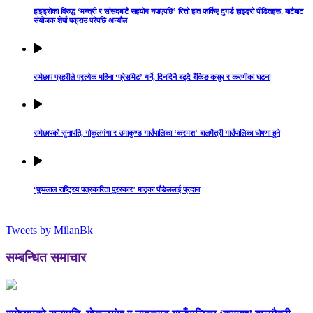
हाइड्रोका विरुद्ध ‘मन्त्री र सांसदबाटै सहयोग नपाएपछि’ रित्तो हात फर्किए दुगर्ड हाइड्रो पीडितहरू, बाटैबाट
संयोजक शेर्पा पक्राउ परेपछि अन्यौल
रामेछाप प्रहरीले प्रत्येक महिना ‘प्रेसमिट’ गर्ने, दिनदिनै बढ्दै बैंकिङ कसुर र करणीका घटना
रामेछापको सुनापति, गोकुलगंगा र उमाकुण्ड गाउँपालिका ‘क्रमश’ बालमैत्री गाउँपालिका घोषणा हुने
‘पुष्पलाल राष्ट्रिय पत्रकारिता पुरस्कार’ मातृका पौडेललाई प्रदान
Tweets by MilanBk
सम्बन्धित समाचार