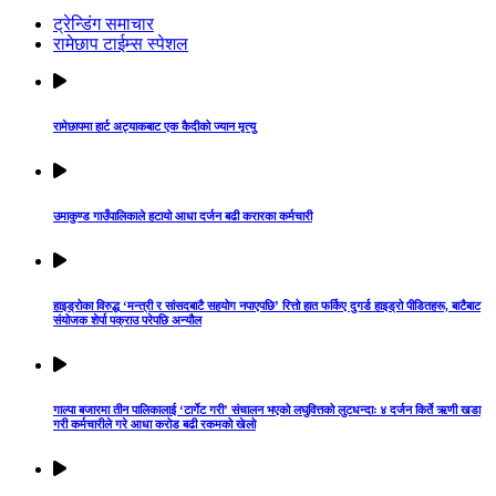
ट्रेन्डिंग समाचार
रामेछाप टाईम्स स्पेशल
रामेछापमा हार्ट अट्याकबाट एक कैदीको ज्यान मृत्यु
उमाकुण्ड गाउँपालिकाले हटायो आधा दर्जन बढी करारका कर्मचारी
हाइड्रोका विरुद्ध ‘मन्त्री र सांसदबाटै सहयोग नपाएपछि’ रित्तो हात फर्किए दुगर्ड हाइड्रो पीडितहरू, बाटैबाट
संयोजक शेर्पा पक्राउ परेपछि अन्यौल
गाल्पा बजारमा तीन पालिकालाई ‘टार्गेट गरी’ संचालन भएको लघुवित्तको लुटधन्दाः ४ दर्जन किर्ते ऋणी खडा
गरी कर्मचारीले गरे आधा करोड बढी रकमको खेलो