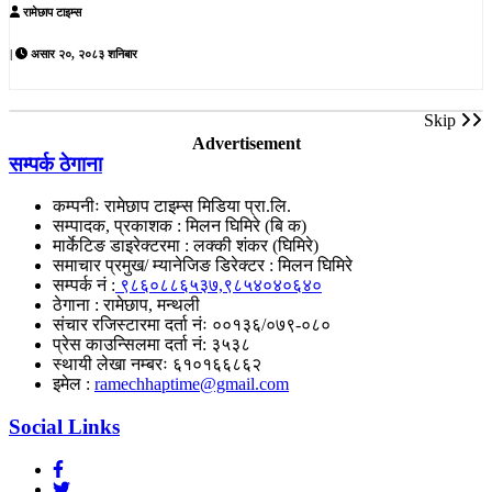
रामेछाप टाइम्स
|
असार २०, २०८३ शनिबार
Skip
Advertisement
सम्पर्क ठेगाना
कम्पनीः रामेछाप टाइम्स मिडिया प्रा‌.लि.
सम्पादक, प्रकाशक : मिलन घिमिरे (बि क)
मार्केटिङ डाइरेक्टरमा : लक्की शंकर (घिमिरे)
समाचार प्रमुख/ म्यानेजिङ डिरेक्टर : मिलन घिमिरे
सम्पर्क नं :
९८६०८८६५३७,९८५४०४०६४०
ठेगाना : रामेछाप, मन्थली
संचार रजिस्टारमा दर्ता नंः ००१३६/०७९-०८०
प्रेस काउन्सिलमा दर्ता नं: ३५३८
स्थायी लेखा नम्बरः ६१०१६६८६२
इमेल :
ramechhaptime@gmail.com
Social Links