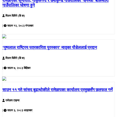
रामेछापको सुनापति, गोकुलगंगा र उमाकुण्ड गाउँपालिका ‘क्रमश’ बालमैत्री
गाउँपालिका घोषणा हुने
मिलन घिमिरे (बि क)
|
साउन १२, २०८३ मंगलबार
‘पुष्पलाल राष्ट्रिय पत्रकारिता पुरस्कार’ मातृका पौडेललाई प्रदान
मिलन घिमिरे (बि क)
|
साउन ७, २०८३ बिहिबार
साउन ११ गते सांसद बुढाथोकीले रामेछापका कार्यालय प्रमुखसँग छलफल गर्ने
रामेछाप टाइम्स
|
साउन ३, २०८३ आइतबार