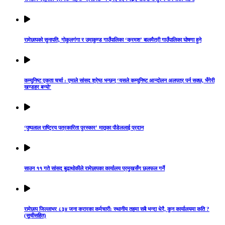
रामेछापको सुनापति, गोकुलगंगा र उमाकुण्ड गाउँपालिका ‘क्रमश’ बालमैत्री गाउँपालिका घोषणा हुने
कम्युनिष्ट एकता चर्चा : एमाले सांसद श्रेष्ठ भन्छन् ‘यसले कम्युनिष्ट आन्दोलन अलपत्र पर्न सक्छ, भँगेरी
खण्डहर बन्यो’
‘पुष्पलाल राष्ट्रिय पत्रकारिता पुरस्कार’ मातृका पौडेललाई प्रदान
साउन ११ गते सांसद बुढाथोकीले रामेछापका कार्यालय प्रमुखसँग छलफल गर्ने
रामेछाप जिल्लाभर ८३४ जना करारका कर्मचारी: स्थानीय तहमा सबै भन्दा धेरै, कुन कार्यालयमा कति ?
(सूचीसहित)