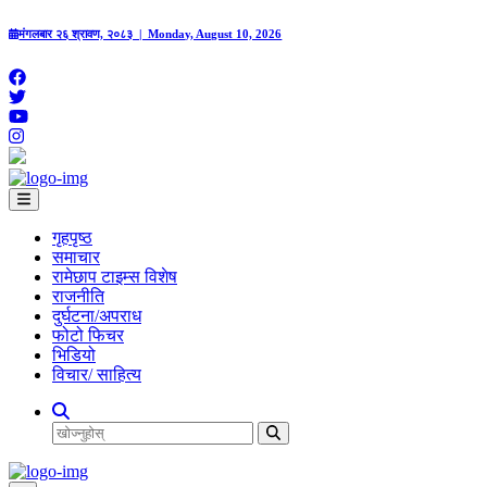
मंगलबार २६ श्रावण, २०८३ | Monday, August 10, 2026
गृहपृष्‍ठ
समाचार
रामेछाप टाइम्स विशेष
राजनीति
दुर्घटना/अपराध
फोटो फिचर
भिडियो
विचार/ साहित्य