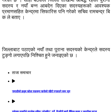
गरेको छ । सोही बैठकले जिल्ला शाखामा आबद्ध रहेका पुराना
सदस्य र नयाँ बन्न आबदेन दिएका सदस्यहरूको आवश्यक
प्रमाणसहित केन्द्रमा सिफारिस पनि गरेको सचिव रामचन्द्र बि
क ले बताए ।
जिल्लाबाट पठाएको नयाँ तथा पुराना सदस्यको केन्द्रले सदस्य
टुङ्गो लगाएपछि निश्चित हुने जनाइएको छ ।
ताजा समाचार
नामाडीको हलुवा खोला सडकमा खसेको पहिरो पन्छाउने काम सुरु
रामेछाप प्रहरीले प्रत्येक महिना ‘प्रेसमिट’ गर्ने, दिनदिनै बढ्दै बैंकिङ कसुर र करणीका घटना