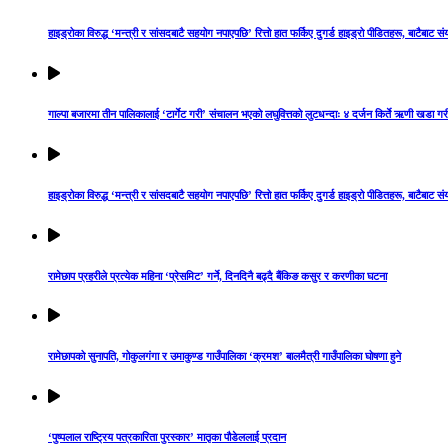
हाइड्रोका विरुद्ध ‘मन्त्री र सांसदबाटै सहयोग नपाएपछि’ रित्तो हात फर्किए दुगर्ड हाइड्रो पीडितहरू, बाटैबाट स
गाल्पा बजारमा तीन पालिकालाई ‘टार्गेट गरी’ संचालन भएको लघुवित्तको लुटधन्दाः ४ दर्जन किर्ते ऋणी खडा
हाइड्रोका विरुद्ध ‘मन्त्री र सांसदबाटै सहयोग नपाएपछि’ रित्तो हात फर्किए दुगर्ड हाइड्रो पीडितहरू, बाटैबाट स
रामेछाप प्रहरीले प्रत्येक महिना ‘प्रेसमिट’ गर्ने, दिनदिनै बढ्दै बैंकिङ कसुर र करणीका घटना
रामेछापको सुनापति, गोकुलगंगा र उमाकुण्ड गाउँपालिका ‘क्रमश’ बालमैत्री गाउँपालिका घोषणा हुने
‘पुष्पलाल राष्ट्रिय पत्रकारिता पुरस्कार’ मातृका पौडेललाई प्रदान