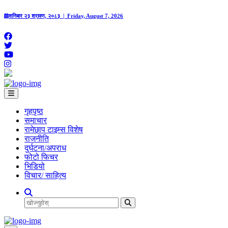
शनिबार २३ श्रावण, २०८३ | Friday, August 7, 2026
गृहपृष्‍ठ
समाचार
रामेछाप टाइम्स विशेष
राजनीति
दुर्घटना/अपराध
फोटो फिचर
भिडियो
विचार/ साहित्य