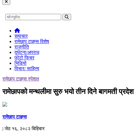
समाचार
रामेछाप टाइम्स विशेष
राजनीति
दुर्घटना/अपराध
फोटो फिचर
भिडियो
विचार/ साहित्य
रामेछाप टाइम्स स्पेशल
रामेछापको मन्थलीमा सुरु भयो तीन दिने बागमती प्रदे
रामेछाप टाइम्स
| जेठ १६, २०८२ बिहिबार