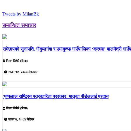
Tweets by MilanBk
सम्बन्धित समाचार
रामेछापको सुनापति, गोकुलगंगा र उमाकुण्ड गाउँपालिका ‘क्रमश’ बालमैत्री गाउँ
मिलन घिमिरे (बि क)
|
साउन १२, २०८३ मंगलबार
‘पुष्पलाल राष्ट्रिय पत्रकारिता पुरस्कार’ मातृका पौडेललाई प्रदान
मिलन घिमिरे (बि क)
|
साउन ७, २०८३ बिहिबार