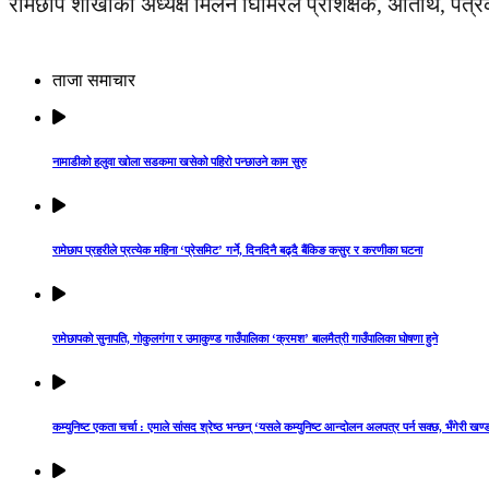
रामेछाप शाखाका अध्यक्ष मिलन घिमिरेले प्रशिक्षक, अतिथि, पत
ताजा समाचार
नामाडीको हलुवा खोला सडकमा खसेको पहिरो पन्छाउने काम सुरु
रामेछाप प्रहरीले प्रत्येक महिना ‘प्रेसमिट’ गर्ने, दिनदिनै बढ्दै बैंकिङ कसुर र करणीका घटना
रामेछापको सुनापति, गोकुलगंगा र उमाकुण्ड गाउँपालिका ‘क्रमश’ बालमैत्री गाउँपालिका घोषणा हुने
कम्युनिष्ट एकता चर्चा : एमाले सांसद श्रेष्ठ भन्छन् ‘यसले कम्युनिष्ट आन्दोलन अलपत्र पर्न सक्छ, भँगेरी खण्