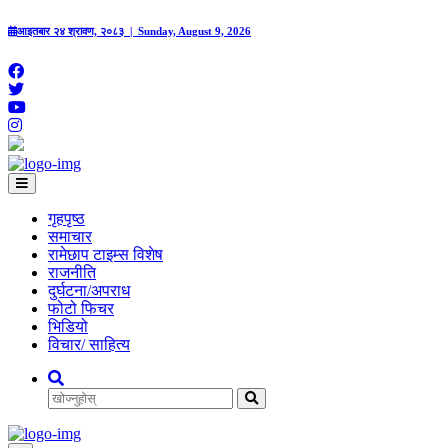
आइतबार २४ श्रावण, २०८३ | Sunday, August 9, 2026
गृहपृष्‍ठ
समाचार
रामेछाप टाइम्स विशेष
राजनीति
दुर्घटना/अपराध
फोटो फिचर
भिडियो
विचार/ साहित्य