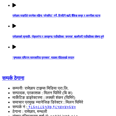
रामेछाप प्रहरीले प्रत्येक महिना ‘प्रेसमिट’ गर्ने, दिनदिनै बढ्दै बैंकिङ कसुर र करणीका घटना
रामेछापको सुनापति, गोकुलगंगा र उमाकुण्ड गाउँपालिका ‘क्रमश’ बालमैत्री गाउँपालिका घोषणा हुने
‘पुष्पलाल राष्ट्रिय पत्रकारिता पुरस्कार’ मातृका पौडेललाई प्रदान
सम्पर्क ठेगाना
कम्पनीः रामेछाप टाइम्स मिडिया प्रा‌.लि.
सम्पादक, प्रकाशक : मिलन घिमिरे (बि क)
मार्केटिङ डाइरेक्टरमा : लक्की शंकर (घिमिरे)
समाचार प्रमुख/ म्यानेजिङ डिरेक्टर : मिलन घिमिरे
सम्पर्क नं :
९८६०८८६५३७,९८५४०४०६४०
ठेगाना : रामेछाप, मन्थली