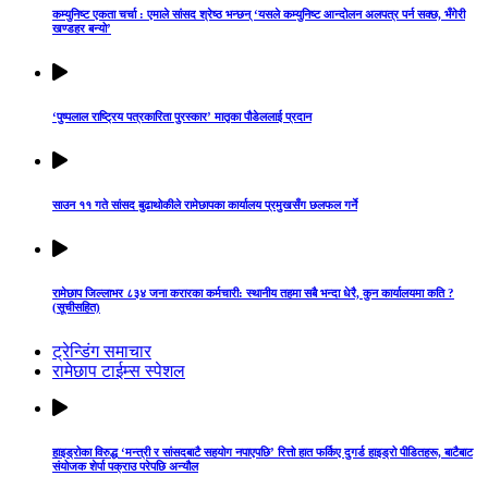
कम्युनिष्ट एकता चर्चा : एमाले सांसद श्रेष्ठ भन्छन् ‘यसले कम्युनिष्ट आन्दोलन अलपत्र पर्न सक्छ, भँगेरी
खण्डहर बन्यो’
‘पुष्पलाल राष्ट्रिय पत्रकारिता पुरस्कार’ मातृका पौडेललाई प्रदान
साउन ११ गते सांसद बुढाथोकीले रामेछापका कार्यालय प्रमुखसँग छलफल गर्ने
रामेछाप जिल्लाभर ८३४ जना करारका कर्मचारी: स्थानीय तहमा सबै भन्दा धेरै, कुन कार्यालयमा कति ?
(सूचीसहित)
ट्रेन्डिंग समाचार
रामेछाप टाईम्स स्पेशल
हाइड्रोका विरुद्ध ‘मन्त्री र सांसदबाटै सहयोग नपाएपछि’ रित्तो हात फर्किए दुगर्ड हाइड्रो पीडितहरू, बाटैबाट
संयोजक शेर्पा पक्राउ परेपछि अन्यौल