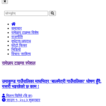
समाचार
रामेछाप टाइम्स विशेष
राजनीति
दुर्घटना/अपराध
फोटो फिचर
भिडियो
विचार/ साहित्य
रामेछाप टाइम्स स्पेशल
उमाकुण्ड गाउँपालिका माघभित्र ‘बालमैत्री गाउँपालिका’ घोषण हुँदै,
यसरी भइरहेको छ काम !
मिलन घिमिरे (बि क)
साउन १, २०८३ शुक्रबार