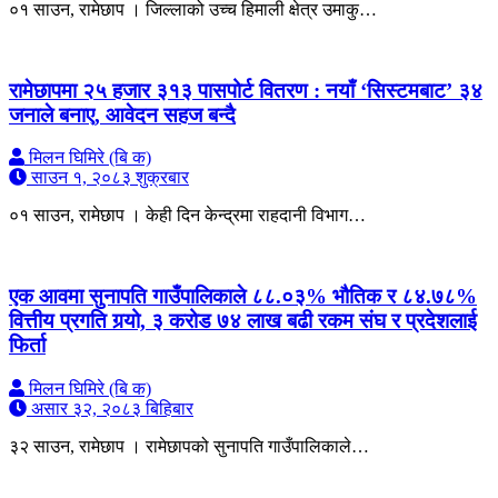
०१ साउन, रामेछाप । जिल्लाको उच्च हिमाली क्षेत्र उमाकु…
रामेछापमा २५ हजार ३१३ पासपोर्ट वितरण : नयाँ ‘सिस्टमबाट’ ३४
जनाले बनाए, आवेदन सहज बन्दै
मिलन घिमिरे (बि क)
साउन १, २०८३ शुक्रबार
०१ साउन, रामेछाप । केही दिन केन्द्रमा राहदानी विभाग…
एक आवमा सुनापति गाउँपालिकाले ८८.०३% भौतिक र ८४.७८%
वित्तीय प्रगति गर्‍यो, ३ करोड ७४ लाख बढी रकम संघ र प्रदेशलाई
फिर्ता
मिलन घिमिरे (बि क)
असार ३२, २०८३ बिहिबार
३२ साउन, रामेछाप । रामेछापको सुनापति गाउँपालिकाले…