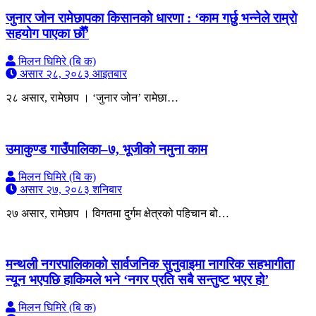
जुनार जोन रामेछापका किसानको धारणा : ‘काम गर्छु भन्नेले राम्रो
सहयोग पाएका छौँ’
मिलन घिमिरे (बि क)
असार २८, २०८३ आइतबार
२८ असार, रामेछाप । ‘जुनार जोन’ रामेछा…
उमाकुण्ड गाउँपालिका–७, भूजीको नमुना काम
मिलन घिमिरे (बि क)
असार २७, २०८३ शनिबार
२७ असार, रामेछाप । विगतमा दुर्गम क्षेत्रको पहिचान बो…
मन्थली नगरपालिकाको सार्वजनिक सुनुवाइमा नागरिक सहभागीता
न्यून भएपछि हाकिमले भने ‘नगर प्रति सबै सन्तुष्ट भएर हो’
मिलन घिमिरे (बि क)