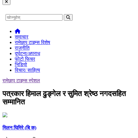
समाचार
रामेछाप टाइम्स विशेष
राजनीति
दुर्घटना/अपराध
फोटो फिचर
भिडियो
विचार/ साहित्य
रामेछाप टाइम्स स्पेशल
पत्रकार हिमाल ढुङ्गेल र सुमित श्रेष्ठ नगदसहित
सम्मानित
मिलन घिमिरे (बि क)