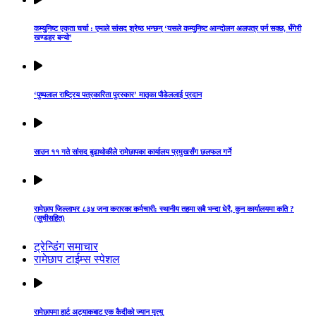
कम्युनिष्ट एकता चर्चा : एमाले सांसद श्रेष्ठ भन्छन् ‘यसले कम्युनिष्ट आन्दोलन अलपत्र पर्न सक्छ, भँगेरी
खण्डहर बन्यो’
‘पुष्पलाल राष्ट्रिय पत्रकारिता पुरस्कार’ मातृका पौडेललाई प्रदान
साउन ११ गते सांसद बुढाथोकीले रामेछापका कार्यालय प्रमुखसँग छलफल गर्ने
रामेछाप जिल्लाभर ८३४ जना करारका कर्मचारी: स्थानीय तहमा सबै भन्दा धेरै, कुन कार्यालयमा कति ?
(सूचीसहित)
ट्रेन्डिंग समाचार
रामेछाप टाईम्स स्पेशल
रामेछापमा हार्ट अट्याकबाट एक कैदीको ज्यान मृत्यु