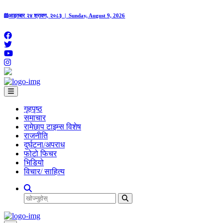
आइतबार २४ श्रावण, २०८३ | Sunday, August 9, 2026
गृहपृष्‍ठ
समाचार
रामेछाप टाइम्स विशेष
राजनीति
दुर्घटना/अपराध
फोटो फिचर
भिडियो
विचार/ साहित्य