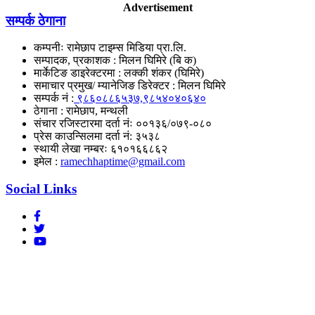
Advertisement
सम्पर्क ठेगाना
कम्पनीः रामेछाप टाइम्स मिडिया प्रा‌.लि.
सम्पादक, प्रकाशक : मिलन घिमिरे (बि क)
मार्केटिङ डाइरेक्टरमा : लक्की शंकर (घिमिरे)
समाचार प्रमुख/ म्यानेजिङ डिरेक्टर : मिलन घिमिरे
सम्पर्क नं :
९८६०८८६५३७,९८५४०४०६४०
ठेगाना : रामेछाप, मन्थली
संचार रजिस्टारमा दर्ता नंः ००१३६/०७९-०८०
प्रेस काउन्सिलमा दर्ता नं: ३५३८
स्थायी लेखा नम्बरः ६१०१६६८६२
इमेल :
ramechhaptime@gmail.com
Social Links
हाम्रोबारे